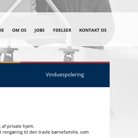
DE
OM OS
JOBS
YDELSER
KONTAKT OS
Vinduespolering
 af private hjem.
 rengøring til den travle børnefamilie, som