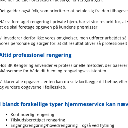
Det gælder også folk, som prioriterer at betale sig fra den tilbage
Når vi foretaget rengøring i private hjem, har vi stor respekt for, a
at de skal foretage opgaven på kundens præmisser.
Vi invaderer derfor ikke vores omgivelser, men udfører arbejdet så di
vores personale og sørger for, at dit resultat bliver så professionel
Altid professionel rengøring
Hos BK Rengøring anvender vi professionelle metoder, der baserer s
skånsomme for både dit hjem og rengøringsassistenten.
Vi klarer alle opgaver – enten kan du selv kortlægge dit behov, elle
og vurdere opgaverne i fællesskab.
I blandt forskellige typer hjemmeservice kan næv
Kontinuerlig rengøring
Tilskudsberettiget rengøring
Engangsrengøring/hovedrengøring – også ved flytning