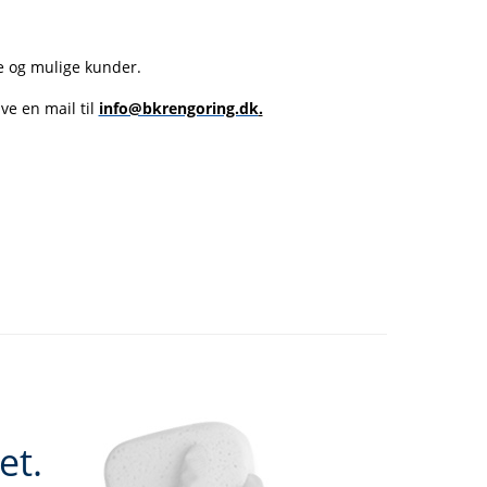
e og mulige kunder.
ive en mail til
info@bkrengoring.dk
.
et.