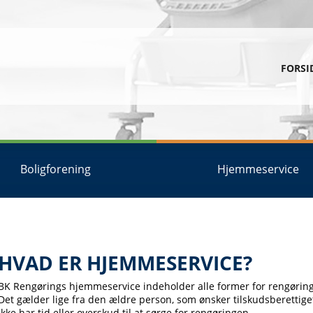
FORSI
Boligforening
Hjemmeservice
HVAD ER HJEMMESERVICE?
BK Rengørings hjemmeservice indeholder alle former for rengøring
Det gælder lige fra den ældre person, som ønsker tilskudsberettiget
ikke har tid eller overskud til at sørge for rengøringen.